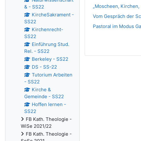
„Moscheen, Kirchen, 
& - SS22
KircheSakrament -
Vom Gespräch der Sch
SS22
Pastoral im Modus G
Kirchenrecht-
SS22
Einführung Stud.
Rel. - SS22
Berkeley - SS22
DS - SS-22
Tutorium Arbeiten
- SS22
Kirche &
Gemeinde - SS22
Hoffen lernen -
SS22
FB Kath. Theologie -
WiSe 2021/22
FB Kath. Theologie -
SoSe 2021