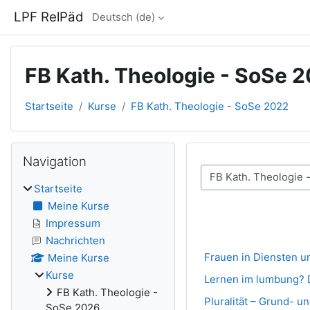
Zum Hauptinhalt
LPF RelPäd
Deutsch ‎(de)‎
FB Kath. Theologie - SoSe 
Startseite
Kurse
FB Kath. Theologie - SoSe 2022
Blöcke
Navigation überspringen
Navigation
Kursbereiche
Startseite
Meine Kurse
Impressum
Nachrichten
Frauen in Diensten u
Meine Kurse
Kurse
Lernen im lumbung? 
FB Kath. Theologie -
Pluralität – Grund- 
SoSe 2026