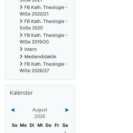
FB Kath. Theologie -
WiSe 2020/21
FB Kath. Theologie -
SoSe 2020
FB Kath. Theologie -
WiSe 2019/20
Intern
Mediendidaktik
FB Kath. Theologie -
WiSe 2026/27
Kalender überspringen
Kalender
August
◀︎
▶︎
2026
Sonntag
Montag
Dienstag
Mittwoch
Donnerstag
Freitag
Samstag
So
Mo
Di
Mi
Do
Fr
Sa
Keine Termine, Samstag, 1. August
1