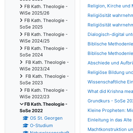
Religion, Kirche und
FB Kath. Theologie -
WiSe 2025/26
Religiösität wahrneh
FB Kath. Theologie -
Religiösität wahrneh
SoSe 2025
Dialogisch-digital u
FB Kath. Theologie -
WiSe 2024/25
Biblische Methodenle
FB Kath. Theologie -
Biblische Methodenle
SoSe 2024
FB Kath. Theologie -
Abschiede und Aufbrü
WiSe 2023/24
Religiöse Bildung un
FB Kath. Theologie -
Wissenschaftliche Ein
SoSe 2023
FB Kath. Theologie -
What did Krishna me
WiSe 2022/23
Grundkurs - SoSe 20
FB Kath. Theologie -
Kleine Propheten: Mi
SoSe 2022
OS St. Georgen
Einleitung in das Alt
O-Studium
Machtkonstruktion un
Naturwissenschaft