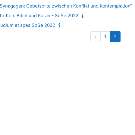
Synagogen: Gebetsorte zwischen Konflikt und Kontemplation“ 
riften: Bibel und Koran - SoSe 2022
audium et spes SoSe 2022
Vorherige Seite
Seite 1
Seite 2
«
1
2