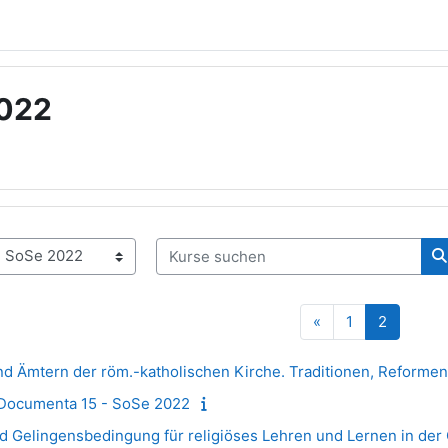
2022
Kurse suchen
K
Vorherige Seite
Seite 1
Seite 2
«
1
2
nd Ämtern der röm.-katholischen Kirche. Traditionen, Reformen
Documenta 15 - SoSe 2022
und Gelingensbedingung für religiöses Lehren und Lernen in de