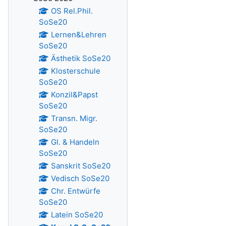
OS Rel.Phil.
SoSe20
Lernen&Lehren
SoSe20
Ästhetik SoSe20
Klosterschule
SoSe20
Konzil&Papst
SoSe20
Transn. Migr.
SoSe20
Gl. & Handeln
SoSe20
Sanskrit SoSe20
Vedisch SoSe20
Chr. Entwürfe
SoSe20
Latein SoSe20