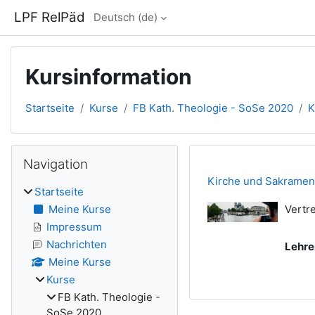
Zum Hauptinhalt
LPF RelPäd
Deutsch ‎(de)‎
Kursinformation
Startseite
Kurse
FB Kath. Theologie - SoSe 2020
K
Blöcke
Navigation überspringen
Navigation
Kirche und Sakramen
Startseite
Meine Kurse
Vertr
Impressum
Nachrichten
Lehre
Meine Kurse
Kurse
FB Kath. Theologie -
SoSe 2020