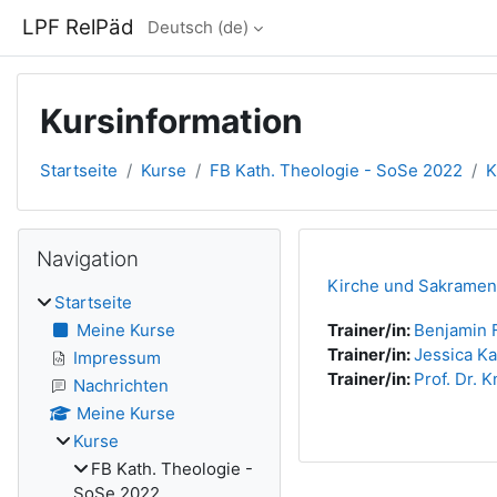
Zum Hauptinhalt
LPF RelPäd
Deutsch ‎(de)‎
Kursinformation
Startseite
Kurse
FB Kath. Theologie - SoSe 2022
K
Blöcke
Navigation überspringen
Navigation
Kirche und Sakramen
Startseite
Meine Kurse
Trainer/in:
Benjamin 
Trainer/in:
Jessica Ka
Impressum
Trainer/in:
Prof. Dr. 
Nachrichten
Meine Kurse
Kurse
FB Kath. Theologie -
SoSe 2022