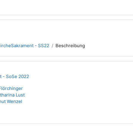
ircheSakrament - SS22
Beschreibung
t - SoSe 2022
Flörchinger
tharina Lust
Knut Wenzel