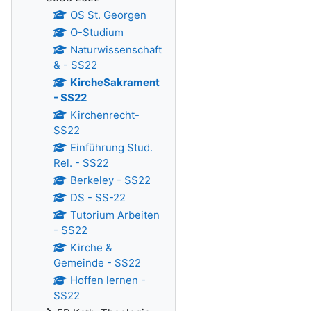
OS St. Georgen
O-Studium
Naturwissenschaft
& - SS22
KircheSakrament
- SS22
Kirchenrecht-
SS22
Einführung Stud.
Rel. - SS22
Berkeley - SS22
DS - SS-22
Tutorium Arbeiten
- SS22
Kirche &
Gemeinde - SS22
Hoffen lernen -
SS22