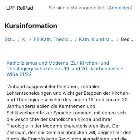
Zum Hauptinhalt
LPF RelPäd
Sie sind nicht angemeldet. (
Anmelden
)
Kursinformation
Startseite
Kurse
FB Kath. Theologie - WiSe 2021/22
Kath. & und Moderne - WS21/22
Beschreibung
Katholizismus und Moderne. Zur Kirchen- und
Theologiegeschichte des 19. und 20. Jahrhunderts -
WiSe 21/22
"Anhand ausgewählter Personen, zentraler
Lehrentscheidungen und wichtiger Etappen der Kirchen-
und Theologiegeschichte des langen 19. und kurzen 20.
Jahrhunderts sollen die Kernthemen und
Schlüsselbegriffe zur Sprache kommen, mit denen sich
die Geschichte der katholischen Kirche und ihrer
Theologie in der Moderne charakterisieren lässt. Der
Zeitraum, den das Seminar abdecken will, beginnt mit den
durch die Französische Revolution ausgelösten und die